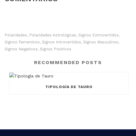
Polaridades
Polaridades Astrológicas
Signos Extrovertidos
,
,
,
Signos Femeninos
Signos Introvertidos
Signos Masculinos
,
,
,
Signos Negativos
Signos Positivos
,
RECOMMENDED POSTS
TIPOLOGÍA DE TAURO