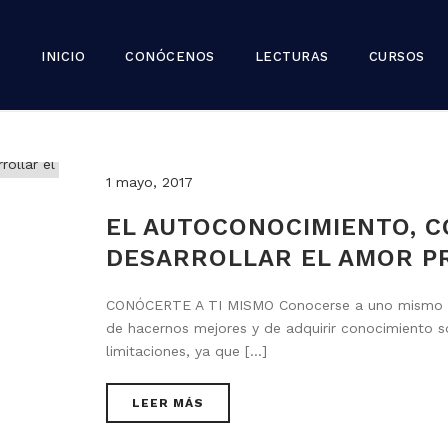
INICIO
CONÓCENOS
LECTURAS
CURSOS
1 mayo, 2017
EL AUTOCONOCIMIENTO, 
DESARROLLAR EL AMOR P
CONÓCERTE A TI MISMO Conocerse a uno mismo s
de hacernos mejores y de adquirir conocimiento s
limitaciones, ya que [...]
LEER MÁS