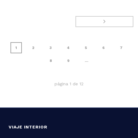
1
2
3
4
5
6
7
8
9
...
página
1
de
12
VIAJE INTERIOR