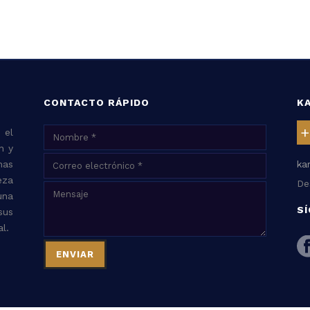
CONTACTO RÁPIDO
K
+
 el
n y
nas
ka
eza
De
una
S
sus
l.