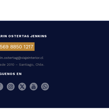
ARIN OSTERTAG JENKINS
569 8850 1217
rin.ostertag@viajeinterior.cl
sde 2010 – Santiago, Chile.
ÍGUENOS EN