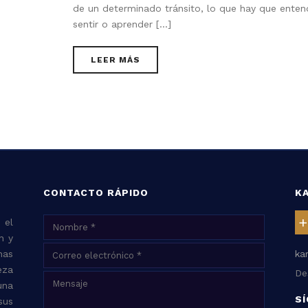
de un determinado tránsito, lo que hay que entend
sentir o aprender [...]
LEER MÁS
CONTACTO RÁPIDO
K
+
 el
n y
nas
ka
eza
De
una
S
sus