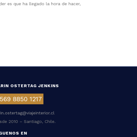
er es que ha llegado la hora de hacer,
ARIN OSTERTAG JENKINS
569 8850 1217
rin.ostertag@viajeinterior.cl
sde 2010 – Santiago, Chile.
ÍGUENOS EN