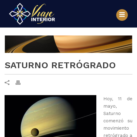
SATURNO RETRÓGRADO
Hoy, 11 de
mayo,
Saturno
comenzó su
movimiento
retrógrado a